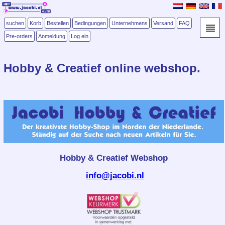
suchen
Korb
Bestellen
Bedingungen
Unternehmens
Versand
FAQ
Pre-orders
Anmeldung
Log ein
Hobby & Creatief online webshop.
Hobby & Creatief Webshop
info@jacobi.nl