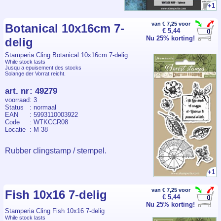
+1
van € 7,25 voor
Botanical 10x16cm 7-
€ 5,44
Nu 25% korting!
delig
Stamperia Cling Botanical 10x16cm 7-delig
While stock lasts
Jusqu a epuisement des stocks
Solange der Vorrat reicht.
art. nr
:
49279
voorraad
: 3
Status
: normaal
EAN
: 5993110003922
Code
: WTKCCR08
Locatie
: M 38
Rubber clingstamp / stempel.
+1
van € 7,25 voor
Fish 10x16 7-delig
€ 5,44
Nu 25% korting!
Stamperia Cling Fish 10x16 7-delig
While stock lasts