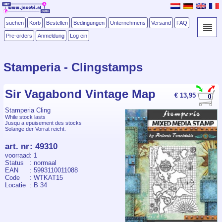
suchen
Korb
Bestellen
Bedingungen
Unternehmens
Versand
FAQ
Pre-orders
Anmeldung
Log ein
Stamperia - Clingstamps
Sir Vagabond Vintage Map
€ 13,95
Stamperia Cling
While stock lasts
Jusqu a epuisement des stocks
Solange der Vorrat reicht.
art. nr
:
49310
voorraad
: 1
Status
: normaal
EAN
: 5993110011088
Code
: WTKAT15
Locatie
: B 34