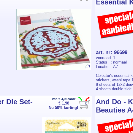
Essential K
art. nr
:
96699
voorraad
: 1
Status
: normaal
Locatie
: A7
+3
Colector's essential 
stickers, washi tape 
8 sheets of 12x2 douv
4 sheets double side
van € 3,95 voor
r Die Set-
And Do - Ki
€ 1,98
Nu 50% korting!
Beauties A