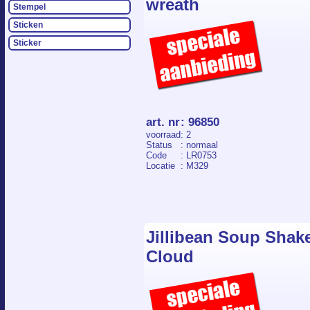
wreath
Stempel
Sticken
Sticker
art. nr
:
96850
voorraad
: 2
Status
: normaal
Code
: LR0753
Locatie
: M329
Jillibean Soup Shake
Cloud