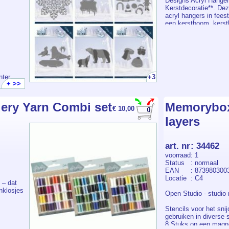
Designs Acryl Hanger
Kerstdecoratie**. Dez
acryl hangers in fees
een kerstboom, kerst
Iedere hanger is voo
diamond painting patr
in het licht en direct
uitstraling in je kers
cadeautjes. De **DIY 
eenvoudig te maken: 
nter
+3
steentjes op de voorg
+ >>
zo unieke en glinster
voor knutselmomenten
en ideaal om samen m
ery Yarn Combi set
Memorybox 
maken.
€ 10,00
layers
art. nr
:
34462
voorraad
: 1
Status
: normaal
EAN
: 873980300
Locatie
: C4
 – dat
enklosjes
Open Studio - studio 
Stencils voor het sn
gebruiken in diverse
8 Stuks op een magn