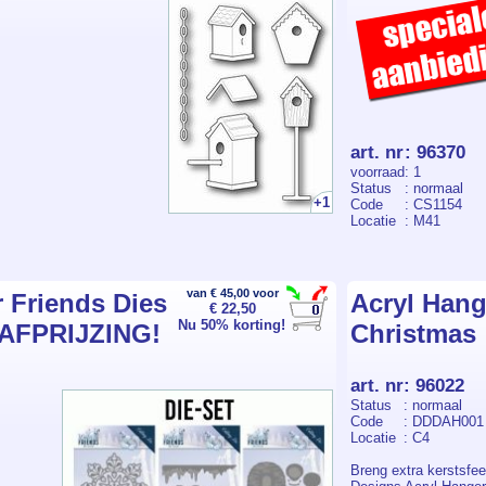
art. nr
:
96370
voorraad
: 1
Status
: normaal
+1
Code
: CS1154
Locatie
: M41
van € 45,00 voor
 Friends Dies
Acryl Hang
€ 22,50
Nu 50% korting!
 AFPRIJZING!
Christmas
art. nr
:
96022
Status
: normaal
Code
: DDDAH001
Locatie
: C4
Breng extra kerstsfee