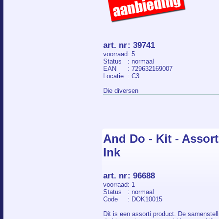
art. nr
:
39741
voorraad
: 5
Status
: normaal
EAN
: 729632169007
Locatie
: C3
Die diversen
And Do - Kit - Assor
Ink
art. nr
:
96688
voorraad
: 1
Status
: normaal
Code
: DOK10015
Dit is een assorti product. De samenstell