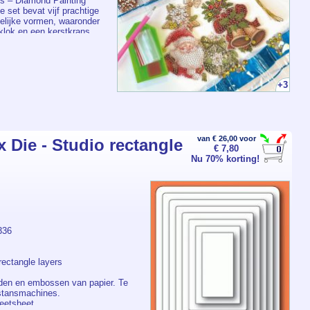
s – Diamond Painting
e set bevat vijf prachtige
telijke vormen, waaronder
klok en een kerstkrans.
rzien van een sprankelend
oon waardoor ze schitteren
 zorgen voor een luxe
tboom, raam of aan
acryl hangers** zijn
+3
plak de bijgeleverde
edrukte patronen en creëer
ende decoraties. Perfect
 in de aanloop naar kerst
et kinderen of vrienden te
van € 26,00 voor
Die - Studio rectangle
€ 7,80
Nu 70% korting!
336
rectangle layers
ijden en embossen van papier. Te
 stansmachines.
eetsheet.