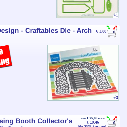
+1
esign - Craftables Die - Arch
€ 3,00
+3
van € 25,95 voor
sing Booth Collector's
€ 19,46
Nu 25% korting!