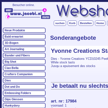
Besucher online.
suchen
Korb
Bestellen
Home
Neue Produkte
Sonderangebote
Bald erwartet
3D-Bogen
Yvonne Creations S
Art Journaling
Bander und Fibers
Dies - Yvonne Creations YCD10245 Pee
Big Shot
While stock lasts
Jusqu a epuisement des stocks
Ciao Bella
Crafters Companion
Dies
Je betaalt nu slechts
Dot und Do
Embossing Folders
Gips Giessen
art. nr
:
17984
voorraad
: 1
Hunkydory