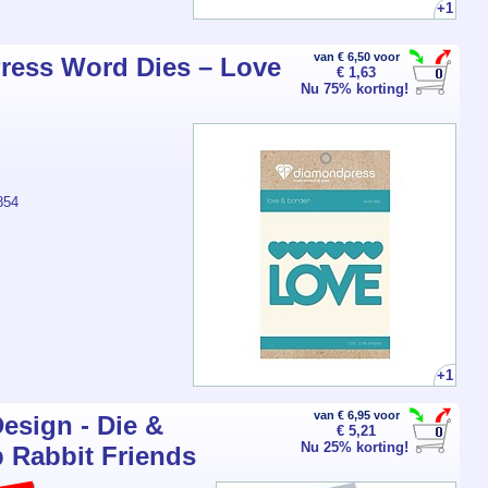
+1
van € 6,50 voor
ress Word Dies – Love
€ 1,63
Nu 75% korting!
854
+1
van € 6,95 voor
esign - Die &
€ 5,21
Nu 25% korting!
 Rabbit Friends