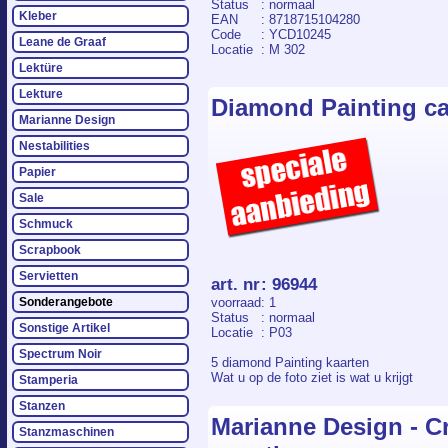
Status
: normaal
Kleber
EAN
: 8718715104280
Code
: YCD10245
Leane de Graaf
Locatie
: M 302
Lektüre
Lekture
Diamond Painting car
Marianne Design
Nestabilities
Papier
Sale
Schmuck
Scrapbook
Servietten
art. nr
:
96944
voorraad
: 1
Sonderangebote
Status
: normaal
Sonstige Artikel
Locatie
: P03
Spectrum Noir
5 diamond Painting kaarten
Wat u op de foto ziet is wat u krijgt
Stamperia
Stanzen
Marianne Design - Cr
Stanzmaschinen