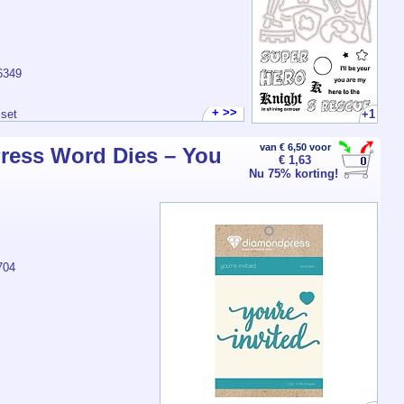
6349
+ >>
+1
 set
van € 6,50 voor
ress Word Dies – You
€ 1,63
Nu 75% korting!
704