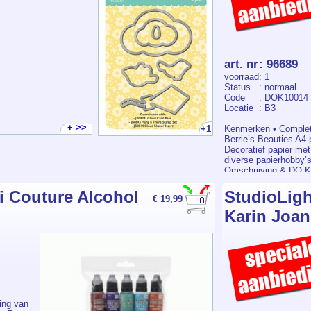
art. nr
:
96689
voorraad
: 1
Status
: normaal
Code
: DOK10014
Locatie
: B3
+ >>
+1
Kenmerken • Complete
Berrie’s Beauties A4 
Decoratief papier me
diverse papierhobby’s
Omschrijving & DO-
PAPERPACK SET is ee
Berrie’s Beauties pap
ti Couture Alcohol
StudioLigh
€ 19,99
decoratief designpap
kleuren. Het papier i
Karin Joan 
scrapbooking, art jou
papierprojecten. De 
snijden, vouwen, sta
materialen.
ing van