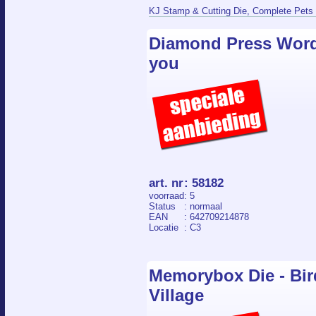
KJ Stamp & Cutting Die, Complete Pets 
Elke set is een verrassende combinatie 
Diamond Press Word 
kleuren om eindeloos mee te experiment
you
art. nr
:
58182
voorraad
: 5
Status
: normaal
EAN
: 642709214878
Locatie
: C3
Memorybox Die - Bi
Village