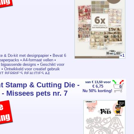
+1
 & Do-kit met designpapier • Bevat 6
paperpacks • A4-formaat vellen •
t bijpassende designs • Geschikt voor
 • Ontwikkeld voor creatief gebruik
KIT BERRIE’S BEAUTIES A4
n complete kit met 6 verschillende
erpacks in A4-formaat. De set bevat
van € 13,50 voor
t Stamp & Cutting Die -
€ 6,75
ier met op elkaar afgestemde patronen en
Nu 50% korting!
s geschikt voor kaarten maken,
- Missees pets nr. 7
rnaling en andere creatieve
paperpacks kunnen worden gebruikt voor
nsen en combineren met andere hobby-