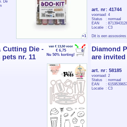
n. De
n
art. nr
:
41744
voorraad
: 4
Status
: normaal
EAN
: 871394312
Locatie
: C3
n, art
en fluid
+1
Dit is een assosoires
ien
en op
van € 13,50 voor
Cutting Die -
Diamond P
pier,
€ 6,75
Nu 50% korting!
 pets nr. 11
are invited
art. nr
:
58185
voorraad
: 2
Status
: normaal
EAN
: 615953965
Locatie
: C3
iding