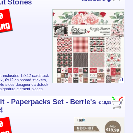
it Stories
kit inclusdes 12x12 cardstock
+1
1x, 6x12 chipboard stickers,
le sides designer cardstock,
 signature element pieces
t - Paperpacks Set - Berrie's
€ 19,99
4