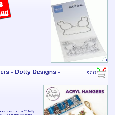
+3
ers - Dotty Designs -
€ 7,99
r in huis met de **Dotty