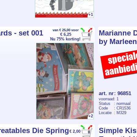
+1
van € 25,00 voor
ds - set 001
Marianne D
€ 6,25
Nu 75% korting!
by Marleen
art. nr
:
96851
voorraad
: 1
Status
: normaal
Code
: CR1536
Locatie
: M329
+2
eatables Die Spring
Simple Kis
€ 2,00