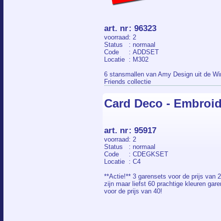
art. nr
:
96323
voorraad
: 2
Status
: normaal
Code
: ADDSET
Locatie
: M302
6 stansmallen van Amy Design uit de Wi
Friends collectie
Card Deco - Embroid
art. nr
:
95917
voorraad
: 2
Status
: normaal
Code
: CDEGKSET
Locatie
: C4
**Actie!** 3 garensets voor de prijs van 2
zijn maar liefst 60 prachtige kleuren gar
voor de prijs van 40!