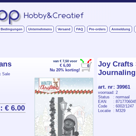
Bedingungen
Unternehmens
Versand
FAQ
Pre-orders
Anmeldung
van € 7,50 voor
tans
Joy Crafts 
€ 6,00
Nu 20% korting!
Journaling
k Sale
art. nr
:
39961
voorraad
: 2
Status
: normaal
EAN
: 871770604
: € 6.00
Code
: 6002/1247
Locatie
: M329