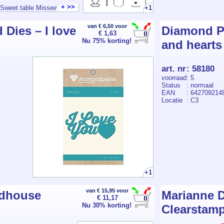
+ >>
+1
Sweet table Missees nr.11
van
van € 6,50 voor
Dies – I love
Diamond P
€ 1,63
eren.
Nu 75% korting!
and hearts
art. nr
:
58180
voorraad
: 5
Status
: normaal
EAN
: 642709214
Locatie
: C3
+1
van € 15,95 voor
rdhouse
Marianne D
€ 11,17
Nu 30% korting!
Clearstamp