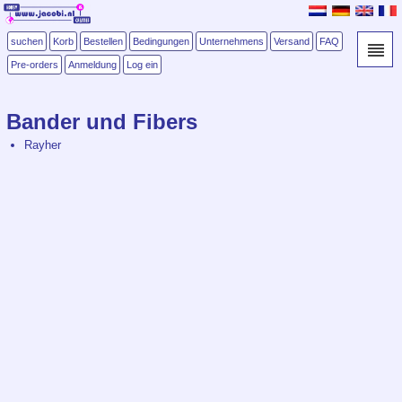
suchen
Korb
Bestellen
Bedingungen
Unternehmens
Versand
FAQ
Pre-orders
Anmeldung
Log ein
Bander und Fibers
Rayher