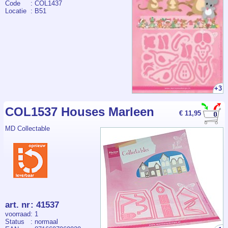
Code
: COL1437
Locatie
: B51
+3
COL1537 Houses Marleen
€ 11,95
MD Collectable
art. nr
:
41537
voorraad
: 1
Status
: normaal