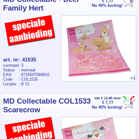
€ 7,77
Nu 40% korting!
Family Hert
art. nr
:
41535
voorraad
: 3
Status
: normaal
EAN
: 8716697068910
+1
Code
: COL1535
Locatie
: B 51
van € 12,95 voor
MD Collectable COL1533
€ 7,77
Nu 40% korting!
Scarecrow