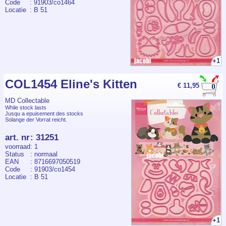
Code
: 91903/co1464
Locatie
: B 51
+1
COL1454 Eline's Kitten
€ 11,95
MD Collectable
While stock lasts
Jusqu a epuisement des stocks
Solange der Vorrat reicht.
art. nr
:
31251
voorraad
: 1
Status
: normaal
EAN
: 8716697050519
Code
: 91903/co1454
Locatie
: B 51
+1