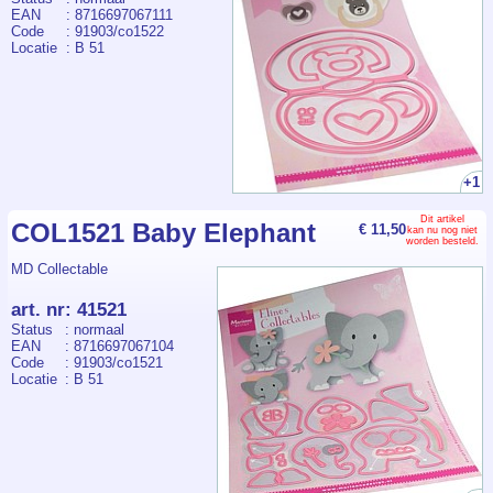
EAN
: 8716697067111
Code
: 91903/co1522
Locatie
: B 51
+1
Dit artikel
COL1521 Baby Elephant
€ 11,50
kan nu nog niet
worden besteld.
MD Collectable
art. nr
:
41521
Status
: normaal
EAN
: 8716697067104
Code
: 91903/co1521
Locatie
: B 51