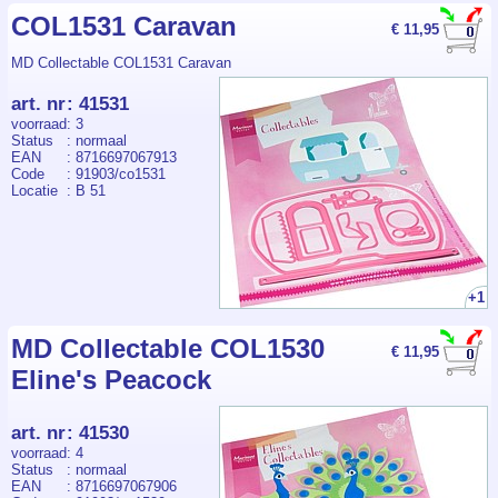
COL1531 Caravan
€ 11,95
MD Collectable COL1531 Caravan
art. nr
:
41531
voorraad
: 3
Status
: normaal
EAN
: 8716697067913
Code
: 91903/co1531
Locatie
: B 51
+1
MD Collectable COL1530
€ 11,95
Eline's Peacock
art. nr
:
41530
voorraad
: 4
Status
: normaal
EAN
: 8716697067906