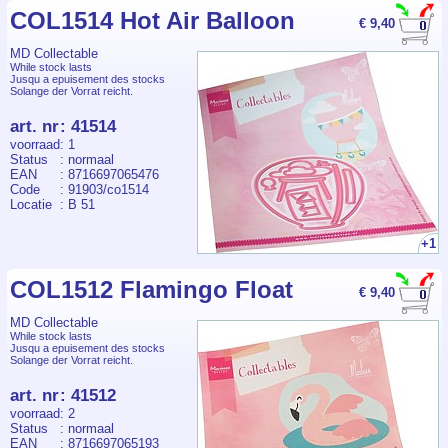
COL1514 Hot Air Balloon
€ 9,40
MD Collectable
While stock lasts
Jusqu a epuisement des stocks
Solange der Vorrat reicht.
art. nr
:
41514
voorraad
: 1
Status
: normaal
EAN
: 8716697065476
Code
: 91903/co1514
Locatie
: B 51
+1
COL1512 Flamingo Float
€ 9,40
MD Collectable
While stock lasts
Jusqu a epuisement des stocks
Solange der Vorrat reicht.
art. nr
:
41512
voorraad
: 2
Status
: normaal
EAN
: 8716697065193