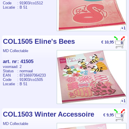
Code
: 91903/co1512
Locatie
: B 51
+1
COL1505 Eline's Bees
€ 10,95
MD Collectable
art. nr
:
41505
voorraad
: 2
Status
: normaal
EAN
: 8716697064233
Code
: 91903/co1505
Locatie
: B 51
+1
COL1503 Winter Accessoire
€ 9,95
MD Collectable