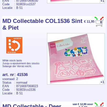
EAN
: 8716697069030
+1
Code
: 91903/co1537
Locatie
: B 51
MD Collectable COL1536 Sint
€ 11,95
& Piet
While stock lasts
Jusqu a epuisement des stocks
Solange der Vorrat reicht.
art. nr
:
41536
voorraad
: 2
+1
Status
: normaal
EAN
: 8716697069023
Code
: 91903/co1536
Locatie
: B 51
van € 12,95 voor
MD Collectable - Deer