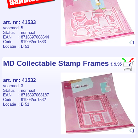
art. nr
:
41533
voorraad
: 5
Status
: normaal
EAN
: 8716697068644
Code
: 91903/co1533
+1
Locatie
: B 51
MD Collectable Stamp Frames
€ 9,95
art. nr
:
41532
voorraad
: 3
Status
: normaal
EAN
: 8716697068187
Code
: 91903/co1532
Locatie
: B 51
+1