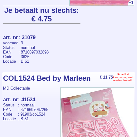
+1
Je betaalt nu slechts:
€ 4.75
art. nr
:
31079
voorraad
: 3
Status
: normaal
EAN
: 8716697032898
Code
: 3626
Locatie
: B 51
Dit artikel
COL1524 Bed by Marleen
€ 11,75
kan nu nog niet
worden besteld.
MD Collectable
art. nr
:
41524
Status
: normaal
EAN
: 8716697067265
Code
: 91903/co1524
Locatie
: B 51