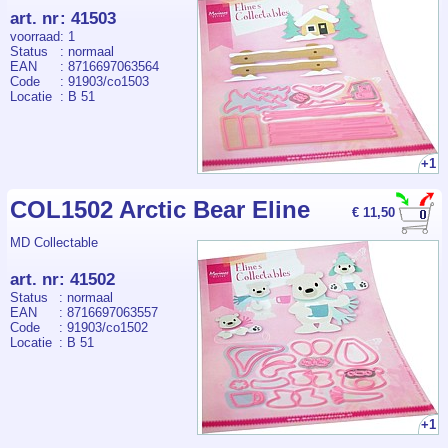
art. nr
:
41503
voorraad
: 1
Status
: normaal
EAN
: 8716697063564
Code
: 91903/co1503
Locatie
: B 51
+1
COL1502 Arctic Bear Eline
€ 11,50
MD Collectable
art. nr
:
41502
Status
: normaal
EAN
: 8716697063557
Code
: 91903/co1502
Locatie
: B 51
+1