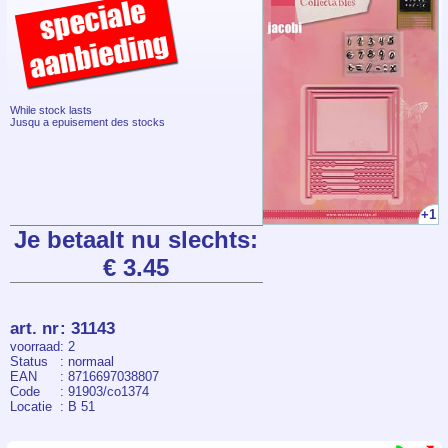
While stock lasts
Jusqu a epuisement des stocks
+1
Je betaalt nu slechts:
€ 3.45
art. nr
:
31143
voorraad
: 2
Status
: normaal
EAN
: 8716697038807
Code
: 91903/co1374
Locatie
: B 51