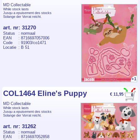
MD Collectable
While stock lasts
Jusqu a epuisement des stocks
Solange der Vorrat reicht.
art. nr
:
31270
Status
: normaal
EAN
: 8716697057006
Code
: 91903/co1471
Locatie
: B 51
+1
COL1464 Eline's Puppy
€ 11,95
MD Collectable
While stock lasts
Jusqu a epuisement des stocks
Solange der Vorrat reicht.
art. nr
:
31262
Status
: normaal
EAN
: 8716697052858