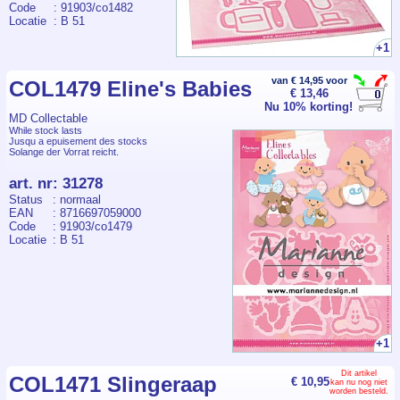
Code
: 91903/co1482
Locatie
: B 51
+1
van € 14,95 voor
COL1479 Eline's Babies
€ 13,46
Nu 10% korting!
MD Collectable
While stock lasts
Jusqu a epuisement des stocks
Solange der Vorrat reicht.
art. nr
:
31278
Status
: normaal
EAN
: 8716697059000
Code
: 91903/co1479
Locatie
: B 51
+1
Dit artikel
COL1471 Slingeraap
€ 10,95
kan nu nog niet
worden besteld.