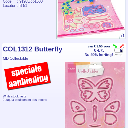
Code
: 91903/co1530
Locatie
: B 51
+1
van € 9,50 voor
COL1312 Butterfly
€ 4,75
Nu 50% korting!
MD Collectable
While stock lasts
Jusqu a epuisement des stocks