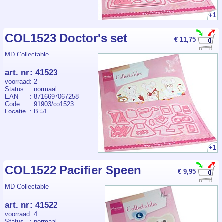
+1
COL1523 Doctor's set
€ 11,75
MD Collectable
art. nr
:
41523
voorraad
: 2
Status
: normaal
EAN
: 8716697067258
Code
: 91903/co1523
Locatie
: B 51
+1
COL1522 Pacifier Speen
€ 9,95
MD Collectable
art. nr
:
41522
voorraad
: 4
Status
: normaal