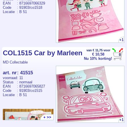
EAN
: 8716697066329
Code
: 91903/co1518
Locatie
: B 51
+1
van € 11,75 voor
COL1515 Car by Marleen
€ 10,58
Nu 10% korting!
MD Collectable
art. nr
:
41515
voorraad
: 11
Status
: normaal
EAN
: 8716697065827
Code
: 91903/co1515
Locatie
: B 51
+ >>
+1