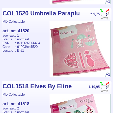
+1
COL1520 Umbrella Paraplu
€ 9,75
MD Collectable
art. nr
:
41520
voorraad
: 1
Status
: normaal
EAN
: 8716697066404
Code
: 91903/co1520
Locatie
: B 51
+1
COL1518 Elves By Eline
€ 10,95
MD Collectable
art. nr
:
41518
voorraad
: 2
Status
: normaal