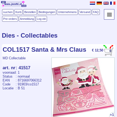
suchen
Korb
Bestellen
Bedingungen
Unternehmens
Versand
FAQ
Pre-orders
Anmeldung
Log ein
Dies - Collectables
COL1517 Santa & Mrs Claus
€ 12,50
MD Collectable
art. nr
:
41517
voorraad
: 1
Status
: normaal
EAN
: 8716697066312
Code
: 91903/co1517
Locatie
: B 51
+1