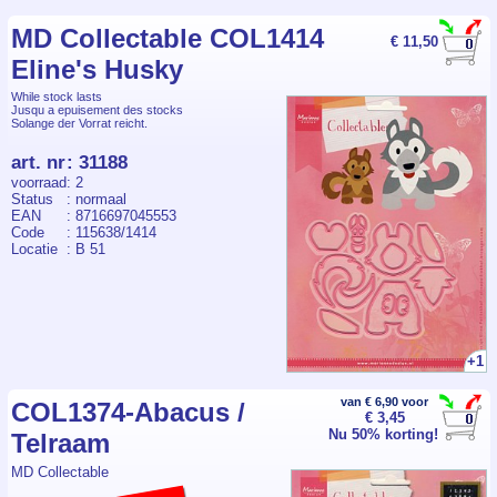
MD Collectable COL1414
€ 11,50
Eline's Husky
While stock lasts
Jusqu a epuisement des stocks
Solange der Vorrat reicht.
art. nr
:
31188
voorraad
: 2
Status
: normaal
EAN
: 8716697045553
Code
: 115638/1414
Locatie
: B 51
+1
van € 6,90 voor
COL1374-Abacus /
€ 3,45
Nu 50% korting!
Telraam
MD Collectable