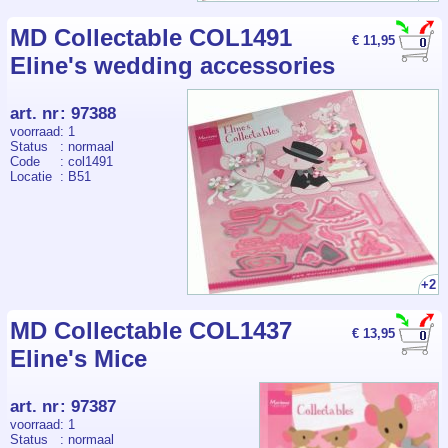
MD Collectable COL1491
€ 11,95
Eline's wedding accessories
art. nr
:
97388
voorraad
: 1
Status
: normaal
Code
: col1491
Locatie
: B51
+2
MD Collectable COL1437
€ 13,95
Eline's Mice
art. nr
:
97387
voorraad
: 1
Status
: normaal