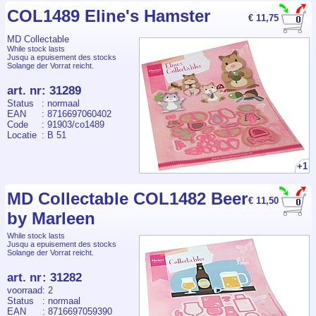
COL1489 Eline's Hamster
€ 11,75
MD Collectable
While stock lasts
Jusqu a epuisement des stocks
Solange der Vorrat reicht.
art. nr
:
31289
Status
: normaal
EAN
: 8716697060402
Code
: 91903/co1489
Locatie
: B 51
+1
MD Collectable COL1482 Beer
€ 11,50
by Marleen
While stock lasts
Jusqu a epuisement des stocks
Solange der Vorrat reicht.
art. nr
:
31282
voorraad
: 2
Status
: normaal
EAN
: 8716697059390