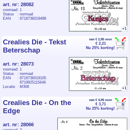
art. nr
:
28082
voorraad
: 1
Status
: normaal
EAN
: 8718736019488
+1
van € 2,95 voor
Crealies Die - Tekst
€ 2,21
Nu 25% korting!
Beterschap
art. nr
:
28073
voorraad
: 1
Status
: normaal
EAN
: 8718736019105
8719925115646
Locatie
: M308
+1
van € 4,95 voor
Crealies Die - On the
€ 3,71
Nu 25% korting!
Edge
art. nr
:
28066
voorraad
: 2