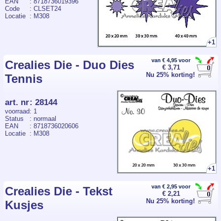
EAN
: 8718736019396
Code
: CLSET24
Locatie
: M308
+1
van € 4,95 voor
Crealies Die - Duo Dies
€ 3,71
Nu 25% korting!
Tennis
art. nr
:
28144
voorraad
: 1
Status
: normaal
EAN
: 8718736020606
Locatie
: M308
+1
van € 2,95 voor
Crealies Die - Tekst
€ 2,21
Nu 25% korting!
Kusjes