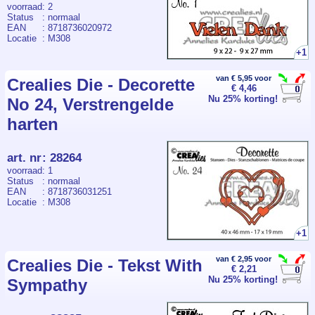
voorraad
: 2
Status
: normaal
EAN
: 8718736020972
Locatie
: M308
+1
van € 5,95 voor
Crealies Die - Decorette
€ 4,46
Nu 25% korting!
No 24, Verstrengelde
harten
art. nr
:
28264
voorraad
: 1
Status
: normaal
EAN
: 8718736031251
Locatie
: M308
+1
van € 2,95 voor
Crealies Die - Tekst With
€ 2,21
Nu 25% korting!
Sympathy