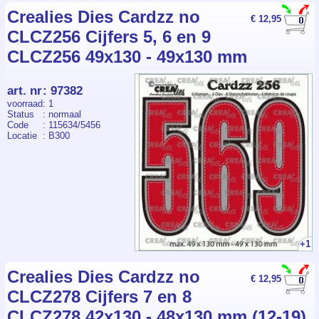
Crealies Dies Cardzz no
€ 12,95
CLCZ256 Cijfers 5, 6 en 9
CLCZ256 49x130 - 49x130 mm
art. nr
:
97382
voorraad
: 1
Status
: normaal
Code
: 115634/5456
Locatie
: B300
+1
Crealies Dies Cardzz no
€ 12,95
CLCZ278 Cijfers 7 en 8
CLCZ278 42x130 - 48x130 mm (12-19)