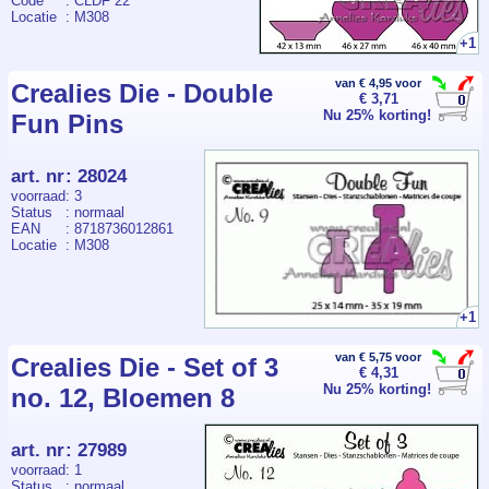
Code
: CLDF 22
Locatie
: M308
+1
van € 4,95 voor
Crealies Die - Double
€ 3,71
Nu 25% korting!
Fun Pins
art. nr
:
28024
voorraad
: 3
Status
: normaal
EAN
: 8718736012861
Locatie
: M308
+1
van € 5,75 voor
Crealies Die - Set of 3
€ 4,31
Nu 25% korting!
no. 12, Bloemen 8
art. nr
:
27989
voorraad
: 1
Status
: normaal