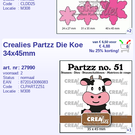
Code
: CLDD25
Locatie
: M308
+2
van € 6,50 voor
Crealies Partzz Die Koe
€ 4,88
Nu 25% korting!
34x45mm
art. nr
:
27990
voorraad
: 2
Status
: normaal
EAN
: 8720143086083
Code
: CLPARTZZ51
Locatie
: M308
+1