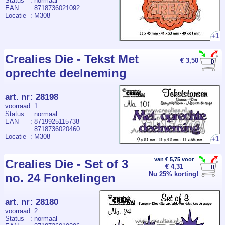
Status
: normaal
EAN
: 8718736021092
Locatie
: M308
+1
Crealies Die - Tekst Met
€ 3,50
oprechte deelneming
art. nr
:
28198
voorraad
: 1
Status
: normaal
EAN
: 8719925115738
8718736020460
Locatie
: M308
+1
van € 5,75 voor
Crealies Die - Set of 3
€ 4,31
Nu 25% korting!
no. 24 Fonkelingen
art. nr
:
28180
voorraad
: 2
Status
: normaal