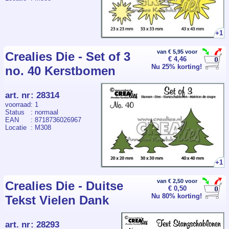
+1
van € 5,95 voor
Crealies Die - Set of 3
€ 4,46
Nu 25% korting!
no. 40 Kerstbomen
art. nr
:
28314
voorraad
: 1
Status
: normaal
EAN
: 8718736026967
Locatie
: M308
+1
van € 2,50 voor
Crealies Die - Duitse
€ 0,50
Nu 80% korting!
Tekst Vielen Dank
art. nr
:
28293