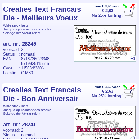
van € 3,50 voor
Crealies Text Francais
€ 2,63
Nu 25% korting!
Die - Meilleurs Voeux
While stock lasts
Jusqu a epuisement des stocks
Solange der Vorrat reicht.
art. nr
:
28245
voorraad
: 2
Status
: normaal
+1
EAN
: 8718736023348
8719925115615
Code
: 115634/3806
Locatie
: C M30
van € 3,50 voor
Crealies Text Francais
€ 2,63
Nu 25% korting!
Die - Bon Anniversair
While stock lasts
Jusqu a epuisement des stocks
Solange der Vorrat reicht.
art. nr
:
28241
voorraad
: 2
Status
: normaal