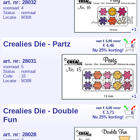
art. nr
:
28032
voorraad
: 4
Status
: normaal
Locatie
: M308
+1
van € 5,95 voor
Crealies Die - Partz
€ 4,46
Nu 25% korting!
art. nr
:
28031
voorraad
: 5
Status
: normaal
Code
: 15
Locatie
: M308
+1
van € 4,95 voor
Crealies Die - Double
€ 3,71
Nu 25% korting!
Fun
art. nr
:
28028