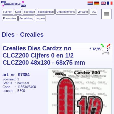
suchen
Korb
Bestellen
Bedingungen
Unternehmens
Versand
FAQ
Pre-orders
Anmeldung
Log ein
Dies - Crealies
Crealies Dies Cardzz no
€ 12,95
CLCZ200 Cijfers 0 en 1/2
CLCZ200 48x130 - 68x75 mm
art. nr
:
97384
voorraad
: 1
Status
: normaal
Code
: 115634/5400
Locatie
: B300