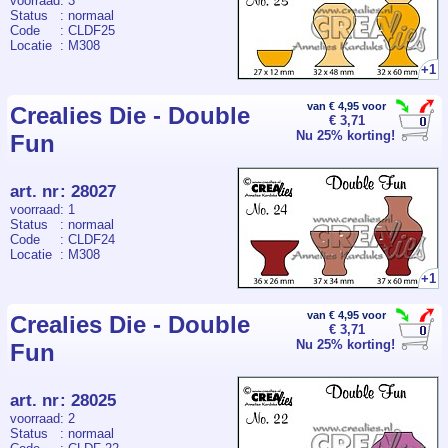
voorraad
: 3
Status
: normaal
Code
: CLDF25
Locatie
: M308
+1
van € 4,95 voor
Crealies Die - Double
€ 3,71
Nu 25% korting!
Fun
art. nr
:
28027
voorraad
: 1
Status
: normaal
Code
: CLDF24
Locatie
: M308
+1
van € 4,95 voor
Crealies Die - Double
€ 3,71
Nu 25% korting!
Fun
art. nr
:
28025
voorraad
: 2
Status
: normaal