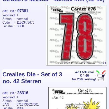
art. nr
:
97381
voorraad
: 1
Status
: normaal
Code
: 115634/5478
Locatie
: B300
+1
van € 5,95 voor
Crealies Die - Set of 3
€ 4,46
Nu 25% korting!
no. 42 Sterren
art. nr
:
28316
voorraad
: 1
Status
: normaal
EAN
: 8718736027001
Locatie
: M308