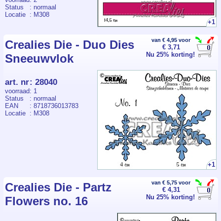
Status
: normaal
Locatie
: M308
+1
van € 4,95 voor
Crealies Die - Duo Dies
€ 3,71
Nu 25% korting!
Sneeuwvlok
art. nr
:
28040
voorraad
: 1
Status
: normaal
EAN
: 8718736013783
Locatie
: M308
+1
van € 5,75 voor
Crealies Die - Partz
€ 4,31
Nu 25% korting!
Flowers no. 16