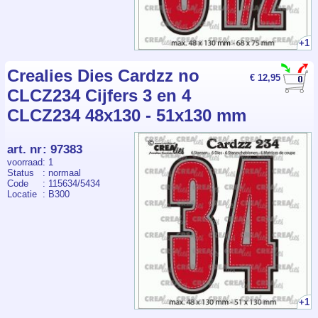
+1
Crealies Dies Cardzz no
€ 12,95
CLCZ234 Cijfers 3 en 4
CLCZ234 48x130 - 51x130 mm
art. nr
:
97383
voorraad
: 1
Status
: normaal
Code
: 115634/5434
Locatie
: B300
+1